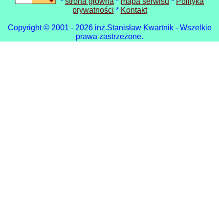
*
strona główna
*
mapa serwisu
*
Polityka
prywatności
*
Kontakt
Copyright © 2001 - 2026 inż.Stanisław Kwartnik - Wszelkie
prawa zastrzeżone.