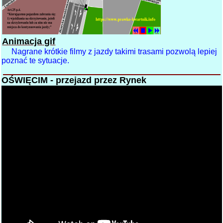
Animacja gif
Nagrane krótkie filmy z jazdy takimi trasami pozwolą lepiej
poznać te sytuacje.
OŚWIĘCIM - przejazd przez Rynek