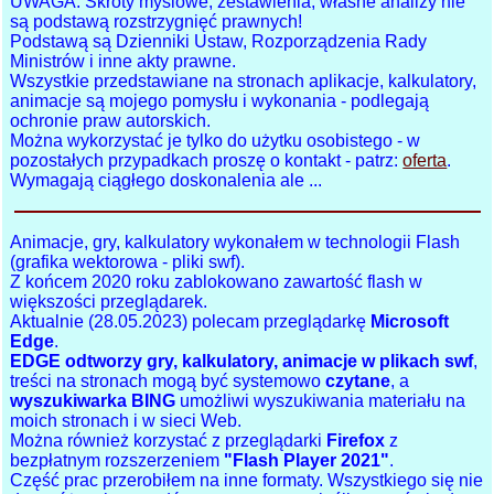
UWAGA: Skróty myślowe, zestawienia, własne analizy nie
są podstawą rozstrzygnięć prawnych!
Podstawą są Dzienniki Ustaw, Rozporządzenia Rady
Ministrów i inne akty prawne.
Wszystkie przedstawiane na stronach aplikacje, kalkulatory,
animacje są mojego pomysłu i wykonania - podlegają
ochronie praw autorskich.
Można wykorzystać je tylko do użytku osobistego - w
pozostałych przypadkach proszę o kontakt - patrz:
oferta
.
Wymagają ciągłego doskonalenia ale ...
Animacje, gry, kalkulatory wykonałem w technologii Flash
(grafika wektorowa - pliki swf).
Z końcem 2020 roku zablokowano zawartość flash w
większości przeglądarek.
Aktualnie (28.05.2023) polecam przeglądarkę
Microsoft
Edge
.
EDGE odtworzy gry, kalkulatory, animacje w plikach swf
,
treści na stronach mogą być systemowo
czytane
, a
wyszukiwarka BING
umożliwi wyszukiwania materiału na
moich stronach i w sieci Web.
Można również korzystać z przeglądarki
Firefox
z
bezpłatnym rozszerzeniem
"Flash Player 2021"
.
Część prac przerobiłem na inne formaty. Wszystkiego się nie