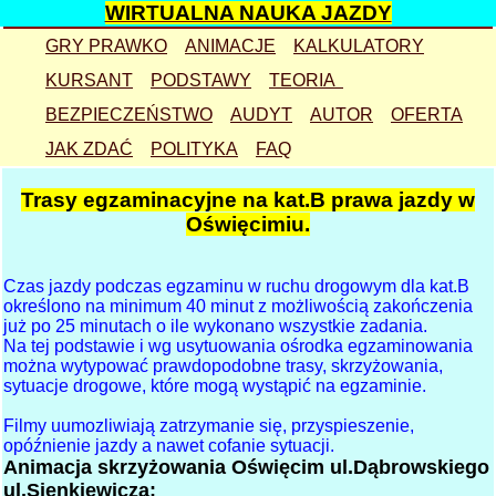
WIRTUALNA NAUKA JAZDY
GRY PRAWKO
ANIMACJE
KALKULATORY
KURSANT
TEST
PODSTAWY
PROSTO
TEORIA
prędkość
BEZPIECZEŃSTWO
EGZAMIN
egzamin
przejście
W PRAWO
AUDYT
AUTOR
ostrożność
hamowanie
OFERTA
JAK ZDAĆ
Bielsko
plac
symulacja
POLITYKA
wypadek
W LEWO
FAQ
sygnalizacja
czytelność
koszty
YouTube
sygnalizacja
plac animacja
prędkość
skrzyżowanie
zasada zamka
skrzyżowanie
rower
przechyłka
blog
Trasy egzaminacyjne na kat.B prawa jazdy w
warunkowy
trasy
odstęp
pierwszeństwo
korytarz życia
kolizje
znaki
odstęp
ronda
Wadowice
Oświęcimiu.
równorzędne
przejazdy
pozycja
ustępowanie
pas włączania
przejście
uzupełniające
zatrzymanie
mapa stron
łamane1
sytuacje
bezkolizyjnie
zasady
zmiana pasa
Niemcy
eko-driving
wyprzedzanie
spis stron
Czas jazdy podczas egzaminu w ruchu drogowym dla kat.B
określono na minimum 40 minut z możliwością zakończenia
łamane2
parkowanie
wyprzedzanie
zawracanie
zawracanie
naczepa
warsztaty
linki
już po 25 minutach o ile wykonano wszystkie zadania.
Na tej podstawie i wg usytuowania ośrodka egzaminowania
gra USTĄP
uprawnienia
korytarz
hamowanie
wyprzedzanie
zakręt
lustra
można wytypować prawdopodobne trasy, skrzyżowania,
sytuacje drogowe, które mogą wystąpić na egzaminie.
gra STOP
szkolenie
zamek
wyprzedzanie
Bielsko
zatrzymanie
Tychy
gra rondo
egzaminowanie
kolejowy
kierunkowskaz
Kraków
wyłączanie
Filmy uumozliwiają zatrzymanie się, przyspieszenie,
opóźnienie jazdy a nawet cofanie sytuacji.
przepis?
autostrada
Oświęcim
rondo
Animacja skrzyżowania Oświęcim ul.Dąbrowskiego
bezpieczne
ul.Sienkiewicza: