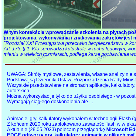
W tym kontekście wprowadzanie szkolenia na płytach po
projektowania, wykonywania i znakowania zakrętów jest
"Rozdział XXI Przestępstwa przeciwko bezpieczeństwu w ko
Art. 173. § 1. Kto sprowadza katastrofę w ruchu lądowym, wo
mieniu w wielkich rozmiarach, podlega karze pozbawienia wolno
UWAGA: Skróty myślowe, zestawienia, własne analizy nie s
Podstawą są Dzienniki Ustaw, Rozporządzenia Rady Ministr
Wszystkie przedstawiane na stronach aplikacje, kalkulator
autorskich.
Można wykorzystać je tylko do użytku osobistego - w pozost
Wymagają ciągłego doskonalenia ale ...
Animacje, gry, kalkulatory wykonałem w technologii Flash (gr
Z końcem 2020 roku zablokowano zawartość flash w większ
Aktualnie (28.05.2023) polecam przeglądarkę
Microsoft E
EDGE odtworzy gry, kalkulatory, animacje w plikach swf