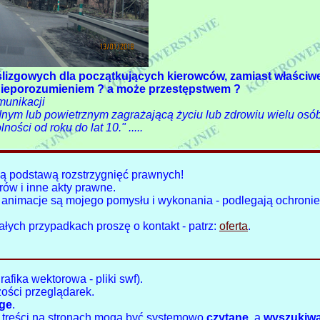
ślizgowych dla początkujących kierowców, zamiast właściw
 nieporozumieniem ? a może przestępstwem ?
munikacji
dnym lub powietrznym zagrażającą życiu lub zdrowiu wielu osó
ści od roku do lat 10." .....
ą podstawą rozstrzygnięć prawnych!
ów i inne akty prawne.
y, animacje są mojego pomysłu i wykonania - podlegają ochroni
ałych przypadkach proszę o kontakt - patrz:
oferta
.
afika wektorowa - pliki swf).
ości przeglądarek.
dge
.
, treści na stronach mogą być systemowo
czytane
, a
wyszukiw