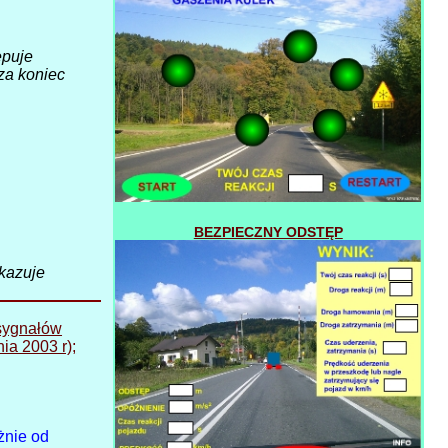
ępuje
za koniec
BEZPIECZNY ODSTĘP
skazuje
 sygnałów
ia 2003 r);
żnie od