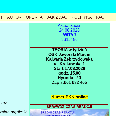
T
AUTOR
OFERTA
JAK ZDAĆ
POLITYKA
FAQ
sygnalizacja
YouTube
Aktualizacja:
24.06.2026
skrzyżowanie
blog
WITAJ
3315486
kolizje
ronda
Wadowice
przejście
mapa stron
TEORIA w tydzień
OSK Jaworski Marcin
Niemcy
spis stron
Kalwaria Zebrzydowska
ul. Krakowska 1
naczepa
linki
Start:17.08.2026
godz. 15.00
zakręt
lustra
Hyundai i20
zatrzymanie
Zapis:661 682 405
wyłączanie
Numer PKK online
rondo
bezpieczne
oraz
SPRAWDŹ CZAS REAKCJI
zalna prędkość