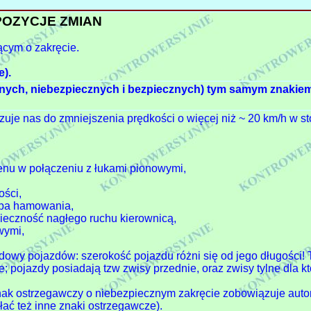
OZYCJE ZMIAN
cym o zakręcie.
e).
znych, niebezpiecznych i bezpiecznych) tym samym znakie
ązuje nas do zmniejszenia prędkości o więcej niż ~ 20 km/h w s
renu w połączeniu z łukami pionowymi,
ości,
zeba hamowania,
nieczność nagłego ruchu kierownicą,
wymi,
udowy pojazdów: szerokość pojazdu różni się od jego długości! 
; pojazdy posiadają tzw zwisy przednie, oraz zwisy tylne dla k
ak ostrzegawczy o niebezpiecznym zakręcie zobowiązuje aut
ać też inne znaki ostrzegawcze).