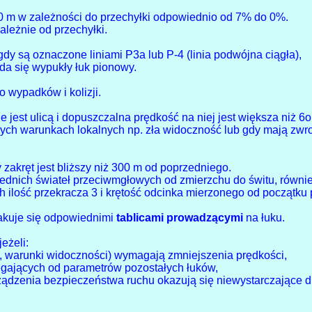
0 m w zależności do przechyłki odpowiednio od 7% do 0%.
leżnie od przechyłki.
dy są oznaczone liniami P3a lub P-4 (linia podwójna ciągła),
da się wypukły łuk pionowy.
 wypadków i kolizji.
jest ulicą i dopuszczalna prędkość na niej jest większa niż 6o
tnych warunkach lokalnych np. zła widoczność lub gdy mają zwro
 zakręt jest bliższy niż 300 m od poprzedniego.
zednich świateł przeciwmgłowych od zmierzchu do świtu, równ
ich ilość przekracza 3 i krętość odcinka mierzonego od początk
nakuje się odpowiednimi
tablicami prowadzącymi
na łuku.
jeżeli:
ni, warunki widoczności) wymagają zmniejszenia prędkości,
iegających od parametrów pozostałych łuków,
ządzenia bezpieczeństwa ruchu okazują się niewystarczające 