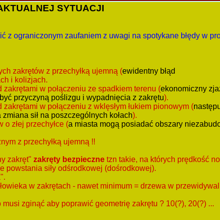
AKTUALNEJ SYTUACJI
ć z ograniczonym zaufaniem z uwagi na spotykane błędy w pr
ch zakrętów z przechyłką ujemną (
ewidentny błąd
h i kolizjach.
 zakrętami w połączeniu ze spadkiem terenu (
ekonomiczny zja
yć przyczyną poślizgu i wypadnięcia z zakrętu
).
 zakrętami w połączeniu z wklęsłym łukiem pionowym (
następ
zmiana sił na poszczególnych kołach
).
 o złej przechyłce (
a miasta mogą posiadać obszary niezabud
nym z przechyłką ujemną !!
ny zakręt"
zakręty bezpieczne
tzn takie, na których prędkość 
e powstania siły odśrodkowej (dośrodkowej).
".
 człowieka w zakrętach - nawet minimum = drzewa w przewidywa
b musi zginąć aby poprawić geometrię zakrętu ? 10(?), 20(?) ...