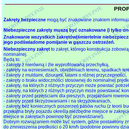
PROP
Zakręty bezpieczne
mogą być znakowane znakiem informują
Niebezpieczne zakręty muszą być oznakowane (i tylko on
Znakowanie wszystkich zakrętów(śmiertelnie niebezpiec
jego podświadome pomijanie w gąszczu ostrzeżeń.
Niebezpieczny zakręt
to zakręt, którego konstrukcja zobowi
nominalnej.
Będą to:
- zakręty z nierówną i źle wyprofilowaną przechyłką,
- zakręty na wzniesieniach, obniżeniach terenu, spadkach te
- zakręty z muldami, dziurami, łatami o różnej przyczepności,
- zakręty o braku widoczności stosownej do nominalnej prędk
- zakręty, na których z różnych przyczyn może powstać potr
- zakręty, na których z różnych przyczyn może powstawać ko
- zakręty przed przejściami dla pieszych, przejazdami rowero
- zakręty przed skrzyżowaniami i na skrzyżowaniach,
- zakręty bez koniecznych poszerzeń pasów ruchu (z teorii b
przekątna bryły pojazdu określa niezbędne miejsce w zakręcie
miejsce w zakrętach powinno być przewidziane!).
Dobrym rozwiązaniem może być system, gdzie postawiony zn
do zmniejszenia prędkości o 20 km/h (podobnie powinny dział