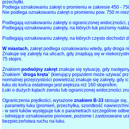
przechyłki.
Podlega oznakowaniu zakręt o promieniu w zakresie 450 - 75
Nie podlega oznakowaniu zakręt o promieniu pow. 750 m nieza
Podlegają oznakowaniu zakręty o ograniczonej widoczności, g
Podlegają oznakowaniu zakręty, na których łuk poziomy nakła
Podlegają oznakowaniu zakręty, na których często dochodzi do
W miastach,
zakręt podlega oznakowaniu wtedy, gdy droga nie 
Znakuje się zakręty na ulicach, gdy znajdują się w niekorzys
75 stopni.
Znakiem
podwójny zakręt
znakuje się sytuację, gdy następny
Znakiem "
droga kręta
" (kierujący pojazdem może używać pr
normalnej przejrzystości powietrza) znakuje się zakręty, gdy 
łuku do końca ostatniego jest większa niż 160 stopni/km.
Łuki o dużych kątach zwrotu lub ograniczonej widoczności z
Ograniczenia prędkości, wyrażone
znakiem B-33
stosuje się, 
- parametry łuku (promień, przechyłka, szorstkość nawierzch
- w serii łuków występuje łuk o parametrach szczególnie odb
- istniejące oznakowanie pionowe, poziome i zastosowane ur
bezpieczeństwa ruchu na łuku.