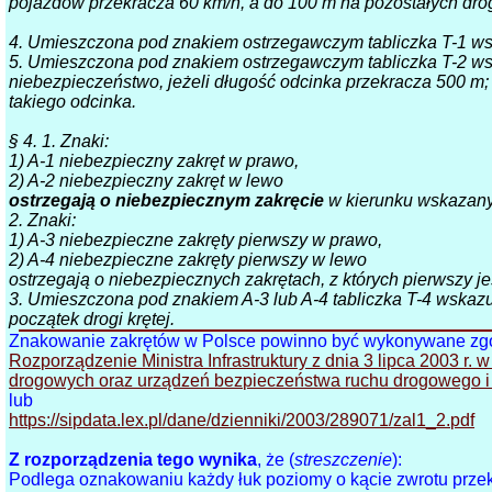
pojazdów przekracza 60 km/h, a do 100 m na pozostałych dro
4. Umieszczona pod znakiem ostrzegawczym tabliczka T-1 ws
5. Umieszczona pod znakiem ostrzegawczym tabliczka T-2 wsk
niebezpieczeństwo, jeżeli długość odcinka przekracza 500 m
takiego odcinka.
§ 4. 1. Znaki:
1) A-1 niebezpieczny zakręt w prawo,
2) A-2 niebezpieczny zakręt w lewo
ostrzegają o niebezpiecznym zakręcie
w kierunku wskazan
2. Znaki:
1) A-3 niebezpieczne zakręty pierwszy w prawo,
2) A-4 niebezpieczne zakręty pierwszy w lewo
ostrzegają o niebezpiecznych zakrętach, z których pierwszy 
3. Umieszczona pod znakiem A-3 lub A-4 tabliczka T-4 wskazu
początek drogi krętej.
Znakowanie zakrętów w Polsce powinno być wykonywane zgo
Rozporządzenie Ministra Infrastruktury z dnia 3 lipca 2003 
drogowych oraz urządzeń bezpieczeństwa ruchu drogowego i w
lub
https://sipdata.lex.pl/dane/dzienniki/2003/289071/zal1_2.pdf
Z rozporządzenia tego wynika
, że (
streszczenie
):
Podlega oznakowaniu każdy łuk poziomy o kącie zwrotu przekr