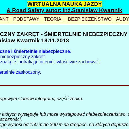
WIRTUALNA NAUKA JAZDY
& Road Safety autor: inż.Stanisław Kwartnik
ANT
PODSTAWY
TEORIA
BEZPIECZEŃSTWO
AUDY
gzamin
przejście
ostrożność
symulacja
ECZNY ZAKRĘT - ŚMIERTELNIE NIEBEZPIECZNY
plac
wypadek
czytelność
prędkość
nisław Kwartnik 18.11.2013
lac animacja
skrzyżowanie
rower
odstęp
czne i śmiertelnie niebezpieczne
.
rasy
pierwszeństwo
znaki
pozycja
niebezpieczny zakręt".
nają je, potrafią je ocenić i właściwie zachować.
rzejazdy
ustępowanie
uzupełniające
bezkolizyjnie
ertelnie zaskoczony.
ytuacje
zasady
eko-driving
wyprzedzanie
arkowanie
zawracanie
warsztaty
korytarz
prawnienia
hamowanie
zamek
rogowym stanowi integralną część znaku.
zkolenie
wyprzedzanie
kolejowy
gzaminowanie
kierunkowskaz
przepis?
 w których występuje lub może występować niebezpieczeństwo, 
autostrada
strożności.
ego wynosi od 150 m do 300 m na drogach, na których dopuszc