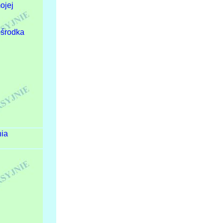
ojej
 środka
nia