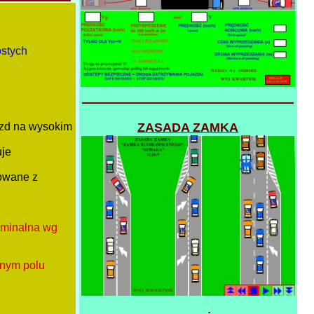
ostych
ZASADA ZAMKA
zd na wysokim
uje
owane z
nominalna wg
lnym polu