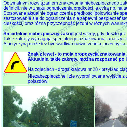
Optymalnym rozwiązaniem znakowania niebezpiecznego zakr
definicji, nie w znaku ograniczenia prędkości, a cyfrą np. na 
Stosowane aktualnie ograniczenia prędkości połowicznie spe
zastosowanie się do ograniczenia nie zapewni bezpieczeństw
ciężkości) oraz różna przyczepność jezdni w różnych warunk
Śmiertelnie niebezpieczny zakręt
jest wtedy, gdy doszło ju
Takie zakręty wymagają specjalnego oznakowania, analizy i
A przyczyną może też być wadliwa nawierzchnia, przechyłka, 
Znak z lewej - to moja propozycja znakowania
Aktualnie, takie zakręty, można rozpoznać po ilo
Na zdjęciach - droga krajowa nr 28 - przykład ci
Niezabezpieczone i źle wyprofilowane wyjście z
pojazdów!