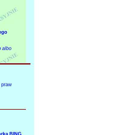
ego
b albo
e praw
arka BING