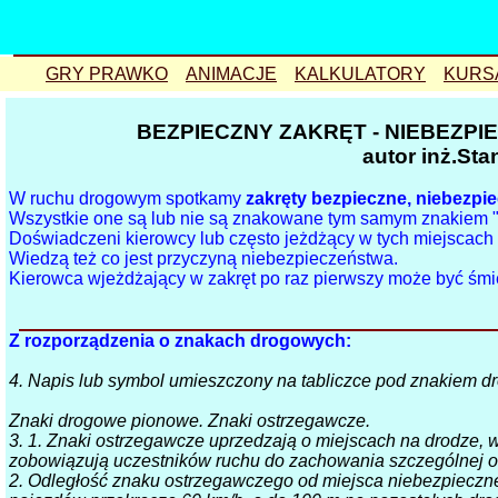
GRY PRAWKO
ANIMACJE
KALKULATORY
KURS
TEST
PROSTO
prędkość
e
BEZPIECZNY ZAKRĘT - NIEBEZPI
EGZAMIN
W PRAWO
hamowanie
autor inż.Sta
Bielsko
W LEWO
koszty
p
W ruchu drogowym spotkamy
zakręty bezpieczne, niebezpie
sygnalizacja
zasada zamka
przechyłka
t
Wszystkie one są lub nie są znakowane tym samym znakiem "
Doświadczeni kierowcy lub często jeżdżący w tych miejscach z
warunkowy
korytarz życia
odstęp
p
Wiedzą też co jest przyczyną niebezpieczeństwa.
Kierowca wjeżdżający w zakręt po raz pierwszy może być śmi
równorzędne
pas włączania
zatrzymanie
s
łamane1
zmiana pasa
wyprzedzanie
p
Z rozporządzenia o znakach drogowych:
łamane2
zawracanie
u
4. Napis lub symbol umieszczony na tabliczce pod znakiem d
gra USTĄP
wyprzedzanie
s
gra STOP
Bielsko
Tychy
e
Znaki drogowe pionowe. Znaki ostrzegawcze.
3. 1. Znaki ostrzegawcze uprzedzają o miejscach na drodze,
gra rondo
Kraków
zobowiązują uczestników ruchu do zachowania szczególnej o
2. Odległość znaku ostrzegawczego od miejsca niebezpieczn
Oświęcim