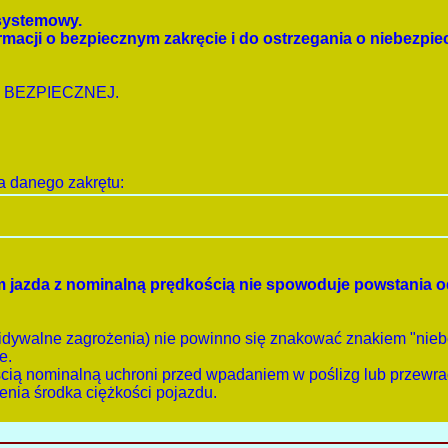
 systemowy.
macji o bezpiecznym zakręcie i do ostrzegania o niebezpi
sji BEZPIECZNEJ.
 danego zakrętu:
rym jazda z nominalną prędkością nie spowoduje powstania 
ewidywalne zagrożenia) nie powinno się znakować znakiem "nie
e.
ością nominalną uchroni przed wpadaniem w poślizg lub przewr
enia środka ciężkości pojazdu.