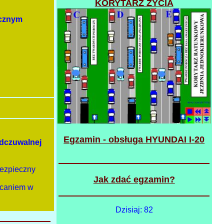
KORYTARZ ŻYCIA
ecznym
Egzamin - obsługa HYUNDAI I-20
odczuwalnej
bezpieczny
Jak zdać egzamin?
acaniem w
Dzisiaj: 82