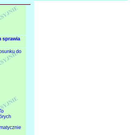
m sprawia
tosunku do
To
tórych
omatycznie