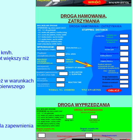
DROGA HAMOWANIA,
ZATRZYMANIA
 km/h.
t większy niż
ież w warunkach
u pierwszego
DROGA WYPRZEDZANIA
dla zapewnienia