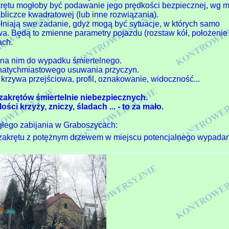
ętu mogłoby być podawanie jego prędkości bezpiecznej, wg m
tabliczce kwadratowej (lub inne rozwiązania).
łniają swe zadanie, gdyż mogą być sytuacje, w których samo
a. Będą to zmienne parametry pojazdu (rozstaw kół, położenie
ach.
ż na nim do wypadku śmiertelnego.
 natychmiastowego usuwania przyczyn.
krzywa przejściowa, profil, oznakowanie, widoczność...
 zakrętów śmiertelnie niebezpiecznych.
ści krzyży, zniczy, śladach ... - to za mało.
ągłego zabijania w Graboszycach:
 zakrętu z potężnym drzewem w miejscu potencjalnego wypada