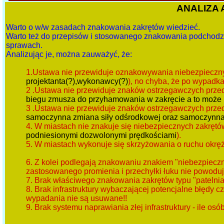
ANALIZA 
Warto o w/w zasadach znakowania zakrętów wiedzieć.
Warto też do przepisów i stosowanego znakowania podchodzi
sprawach.
Analizując je, można zauważyć, że:
1.Ustawa nie przewiduje oznakowywania niebezpieczny
projektanta(?),wykonawcy(?)
), no chyba, że po wypadkac
2 .Ustawa nie przewiduje znaków ostrzegawczych przed
biegu zmusza do przyhamowania w zakręcie a to może b
3 .Ustawa nie przewiduje znaków ostrzegawczych przed
samoczynna zmiana siły odśrodkowej oraz samoczynna 
4. W miastach nie znakuje się niebezpiecznych zakrętów
podniesionymi dozwolonymi prędkościami
).
5. W miastach wykonuje się skrzyżowania o ruchu okręż
6. Z kolei podlegają znakowaniu znakiem "niebezpiecz
zastosowanego promienia i przechyłki łuku nie powoduj
7. Brak właściwego znakowania zakrętów typu "patelnia
8. Brak infrastruktury wybaczającej potencjalne błędy
wypadania nie są usuwane!!
9. Brak systemu naprawiania złej infrastruktury - ile osó