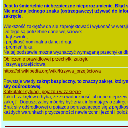
Jest to śmiertelnie niebezpieczne nieporozumienie. Błąd
Nie można jednego znaku (ostrzegawczy) używać do infor
zakręcie.
Większość zakrętów da się zaprojektować i wykonać w wer
Do tego są potrzebne dane wejściowe:
- kąt zwrotu,
- prędkość nominalna danej drogi,
- promień łuku.
Na tej podstawie można wyznaczyć wymaganą przechyłkę dla
Obliczenie prawidłowej przechyłki zakrętu
i krzywą przejściową:
https://pl.wikipedia.org/wiki/Krzywa_przejściowa
Powstaje wtedy
zakręt bezpieczny, to znaczy zakręt, któ
siły odśrodkowej.
Kalkulator sytuacji pojazdu w zakręcie
Takich zakrętów (chyba, że zła widoczność lub inne nieprz
zakręt". Dopuszczalny mógłby być znak informujący o zakręci
Brak siły odśrodkowej u pojazdu poruszającego się z prędk
każdych warunkach przyczepności nawierzchni jezdni i położ