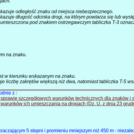
gach.
kazuje odległość znaku od miejsca niebezpiecznego.
azuje długość odcinka drogi, na którym
powtarza się lub wyst
; umieszczona pod znakiem ostrzegawczym tabliczka T-3 oznac
ym na znaku.
jest w kierunku wskazanym na znaku.
je liczbę zakrętów większą niż dwa, natomiast tabliczka T-5 w
dnie z :
r. w sprawie szczegółowych warunków technicznych dla znaków i
arunków ich umieszczania na drogach (Dz. U. z dnia 23 grudn
aczającym 5 stopni i promieniu mniejszym niż 450 m - niezale