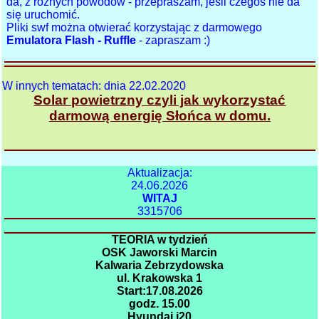
da, z różnych powodów - przepraszam, jeśli czegoś nie da
się uruchomić.
Pliki swf można otwierać korzystając z darmowego
Emulatora Flash - Ruffle
- zapraszam :)
W innych tematach: dnia 22.02.2020
Solar powietrzny czyli jak wykorzystać
darmową energię Słońca w domu.
Aktualizacja:
24.06.2026
WITAJ
3315706
TEORIA w tydzień
OSK Jaworski Marcin
Kalwaria Zebrzydowska
ul. Krakowska 1
Start:17.08.2026
godz. 15.00
Hyundai i20