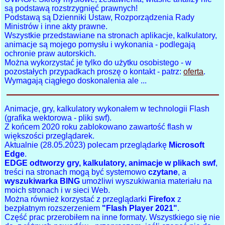
są podstawą rozstrzygnięć prawnych!
Podstawą są Dzienniki Ustaw, Rozporządzenia Rady
Ministrów i inne akty prawne.
Wszystkie przedstawiane na stronach aplikacje, kalkulatory,
animacje są mojego pomysłu i wykonania - podlegają
ochronie praw autorskich.
Można wykorzystać je tylko do użytku osobistego - w
pozostałych przypadkach proszę o kontakt - patrz:
oferta
.
Wymagają ciągłego doskonalenia ale ...
Animacje, gry, kalkulatory wykonałem w technologii Flash
(grafika wektorowa - pliki swf).
Z końcem 2020 roku zablokowano zawartość flash w
większości przeglądarek.
Aktualnie (28.05.2023) polecam przeglądarkę
Microsoft
Edge
.
EDGE odtworzy gry, kalkulatory, animacje w plikach swf
,
treści na stronach mogą być systemowo
czytane
, a
wyszukiwarka BING
umożliwi wyszukiwania materiału na
moich stronach i w sieci Web.
Można również korzystać z przeglądarki
Firefox
z
bezpłatnym rozszerzeniem
"Flash Player 2021"
.
Część prac przerobiłem na inne formaty. Wszystkiego się nie