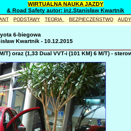
WIRTUALNA NAUKA JAZDY
& Road Safety autor: inż.Stanisław Kwartnik
ANT
PODSTAWY
TEORIA
BEZPIECZEŃSTWO
AUDY
gzamin
przejście
ostrożność
symulacja
yota 6-biegowa
plac
wypadek
czytelność
prędkość
nisław Kwartnik - 10.12.2015
lac animacja
skrzyżowanie
rower
odstęp
/T) oraz (1,33 Dual VVT-i (101 KM) 6 M/T) - stero
rasy
pierwszeństwo
znaki
pozycja
rzejazdy
ustępowanie
uzupełniające
bezkolizyjnie
ytuacje
zasady
eko-driving
wyprzedzanie
arkowanie
zawracanie
warsztaty
korytarz
prawnienia
hamowanie
zamek
zkolenie
wyprzedzanie
kolejowy
gzaminowanie
kierunkowskaz
przepis?
autostrada