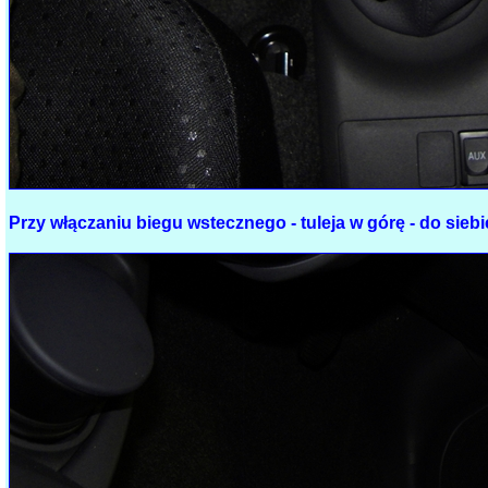
Przy włączaniu biegu wstecznego - tuleja w górę - do siebie