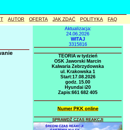
T
AUTOR
OFERTA
JAK ZDAĆ
POLITYKA
FAQ
sygnalizacja
YouTube
Aktualizacja:
24.06.2026
skrzyżowanie
blog
WITAJ
3315816
kolizje
ronda
Wadowice
wanie
przejście
mapa stron
TEORIA w tydzień
OSK Jaworski Marcin
Niemcy
spis stron
Kalwaria Zebrzydowska
ul. Krakowska 1
naczepa
linki
Start:17.08.2026
godz. 15.00
zakręt
lustra
Hyundai i20
zatrzymanie
Zapis:661 682 405
wyłączanie
Numer PKK online
rondo
bezpieczne
SPRAWDŹ CZAS REAKCJI