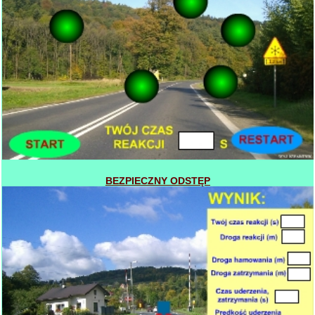
BEZPIECZNY ODSTĘP