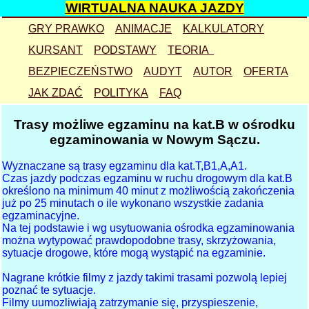
WIRTUALNA NAUKA JAZDY
GRY PRAWKO
ANIMACJE
KALKULATORY
KURSANT
TEST
PODSTAWY
PROSTO
TEORIA
prędkość
BEZPIECZEŃSTWO
EGZAMIN
egzamin
przejście
W PRAWO
AUDYT
AUTOR
ostrożność
hamowanie
OFERTA
JAK ZDAĆ
Bielsko
plac
symulacja
POLITYKA
wypadek
W LEWO
FAQ
sygnalizacja
czytelność
koszty
YouTube
sygnalizacja
plac animacja
prędkość
skrzyżowanie
zasada zamka
skrzyżowanie
rower
przechyłka
blog
Trasy możliwe egzaminu na kat.B w ośrodku
warunkowy
trasy
odstęp
pierwszeństwo
korytarz życia
kolizje
znaki
odstęp
ronda
Wadowice
egzaminowania w Nowym Sączu.
równorzędne
przejazdy
pozycja
ustępowanie
pas włączania
przejście
uzupełniające
zatrzymanie
mapa stron
Wyznaczane są trasy egzaminu dla kat.T,B1,A,A1.
łamane1
sytuacje
bezkolizyjnie
zasady
zmiana pasa
Niemcy
eko-driving
wyprzedzanie
spis stron
Czas jazdy podczas egzaminu w ruchu drogowym dla kat.B
określono na minimum 40 minut z możliwością zakończenia
łamane2
parkowanie
wyprzedzanie
zawracanie
zawracanie
naczepa
warsztaty
linki
już po 25 minutach o ile wykonano wszystkie zadania
egzaminacyjne.
gra USTĄP
uprawnienia
korytarz
hamowanie
wyprzedzanie
zakręt
lustra
Na tej podstawie i wg usytuowania ośrodka egzaminowania
można wytypować prawdopodobne trasy, skrzyżowania,
gra STOP
szkolenie
zamek
wyprzedzanie
Bielsko
zatrzymanie
Tychy
sytuacje drogowe, które mogą wystąpić na egzaminie.
gra rondo
egzaminowanie
kolejowy
kierunkowskaz
Kraków
wyłączanie
Nagrane krótkie filmy z jazdy takimi trasami pozwolą lepiej
przepis?
autostrada
Oświęcim
rondo
poznać te sytuacje.
bezpieczne
Filmy uumozliwiają zatrzymanie się, przyspieszenie,