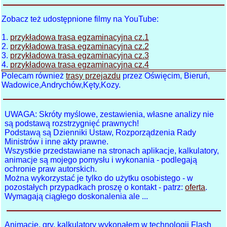
Zobacz też udostępnione filmy na YouTube:
1.
przykładowa trasa egzaminacyjna cz.1
2.
przykładowa trasa egzaminacyjna cz.2
3.
przykładowa trasa egzaminacyjna cz.3
4.
przykładowa trasa egzaminacyjna cz.4
Polecam również
trasy przejazdu
przez Oświęcim, Bieruń,
Wadowice,Andrychów,Kęty,Kozy.
UWAGA: Skróty myślowe, zestawienia, własne analizy nie
są podstawą rozstrzygnięć prawnych!
Podstawą są Dzienniki Ustaw, Rozporządzenia Rady
Ministrów i inne akty prawne.
Wszystkie przedstawiane na stronach aplikacje, kalkulatory,
animacje są mojego pomysłu i wykonania - podlegają
ochronie praw autorskich.
Można wykorzystać je tylko do użytku osobistego - w
pozostałych przypadkach proszę o kontakt - patrz:
oferta
.
Wymagają ciągłego doskonalenia ale ...
Animacje, gry, kalkulatory wykonałem w technologii Flash